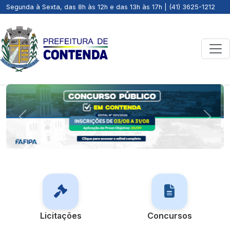
Segunda à Sexta, das 8h às 12h e das 13h às 17h | (41) 3625-1212
Previous
Next
Licitações
Concursos