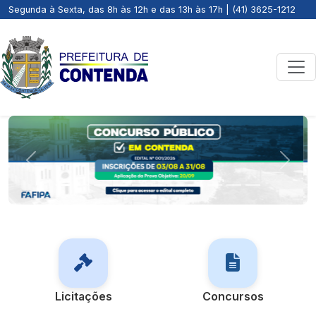
Segunda à Sexta, das 8h às 12h e das 13h às 17h | (41) 3625-1212
Previous
Next
Licitações
Concursos