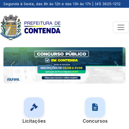
Segunda à Sexta, das 8h às 12h e das 13h às 17h | (41) 3625-1212
Previous
Next
Licitações
Concursos