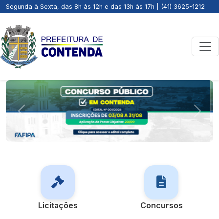
Segunda à Sexta, das 8h às 12h e das 13h às 17h | (41) 3625-1212
Previous
Next
Licitações
Concursos