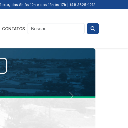
exta, das 8h às 12h e das 13h às 17h | (41) 3625-1212
CONTATOS
Next