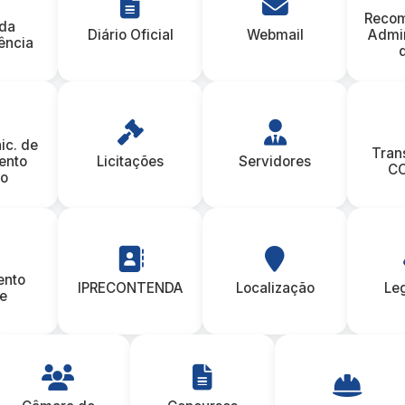
Reco
 da
Diário Oficial
Webmail
Admin
ência
ic. de
Tran
ento
Licitações
Servidores
CO
co
ento
IPRECONTENDA
Localização
Le
e