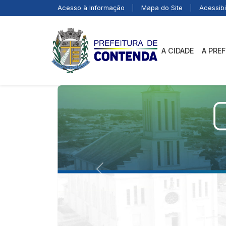
Acesso à Informação
|
Mapa do Site
|
Acessibi
A CIDADE
A PRE
Previous