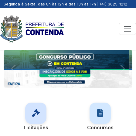
Segunda à Sexta, das 8h às 12h e das 13h às 17h | (41) 3625-1212
Previous
Next
Licitações
Concursos