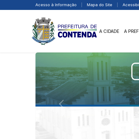
Acesso à Informação
|
Mapa do Site
|
Acessibi
A CIDADE
A PRE
Previous