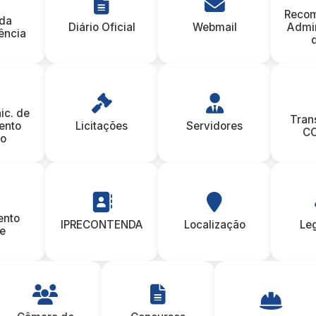
Reco
 da
Diário Oficial
Webmail
Admin
ência
ic. de
Tran
ento
Licitações
Servidores
CO
co
ento
IPRECONTENDA
Localização
Le
e