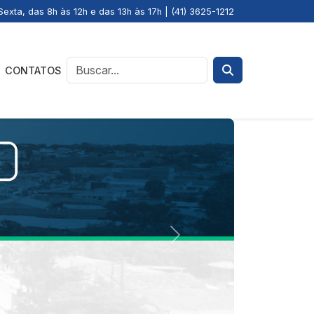
exta, das 8h às 12h e das 13h às 17h | (41) 3625-1212
CONTATOS
Next