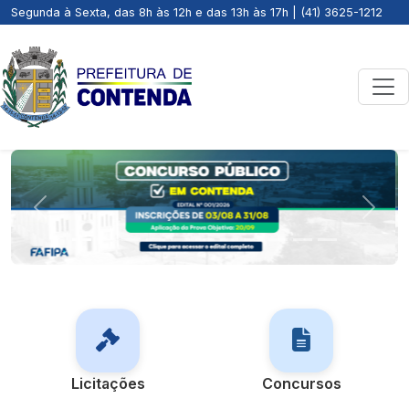
Segunda à Sexta, das 8h às 12h e das 13h às 17h | (41) 3625-1212
Previous
Next
Licitações
Concursos