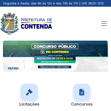
Segunda à Sexta, das 8h às 12h e das 13h às 17h | (41) 3625-1212
Previous
Next
Licitações
Concursos