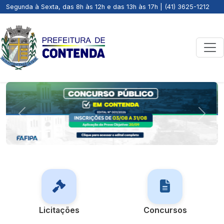
Segunda à Sexta, das 8h às 12h e das 13h às 17h | (41) 3625-1212
Previous
Next
Licitações
Concursos