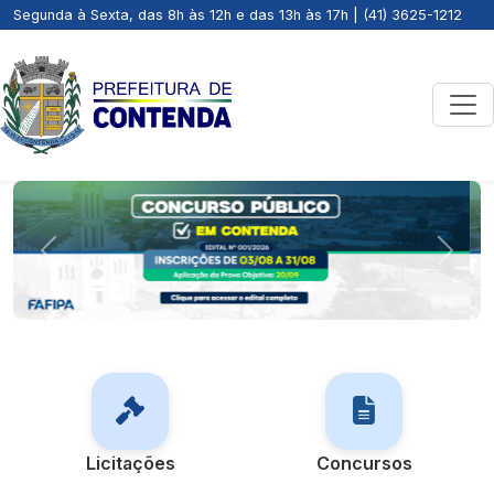
Segunda à Sexta, das 8h às 12h e das 13h às 17h | (41) 3625-1212
Previous
Next
Licitações
Concursos