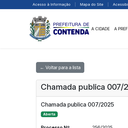
Acesso à Informação
|
Mapa do Site
|
Acessibi
A CIDADE
A PRE
← Voltar para a lista
Chamada publica 007/
Chamada publica 007/2025
Aberta
Processo Nº
256/2025