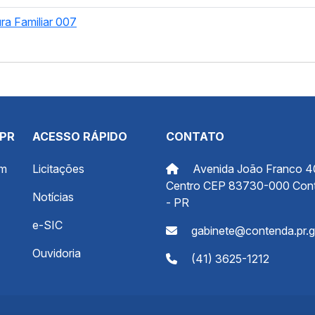
ra Familiar 007
 PR
ACESSO RÁPIDO
CONTATO
om
Licitações
Avenida João Franco 4
Centro CEP 83730-000 Con
Notícias
- PR
e-SIC
gabinete@contenda.pr.g
Ouvidoria
(41) 3625-1212