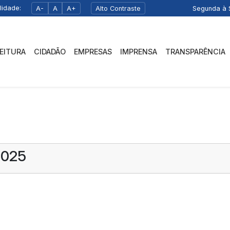
lidade:
A-
A
A+
Alto Contraste
Segunda à S
FEITURA
CIDADÃO
EMPRESAS
IMPRENSA
TRANSPARÊNCIA
2025