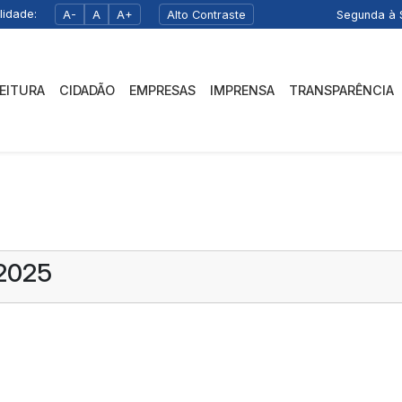
lidade:
A-
A
A+
Alto Contraste
Segunda à S
FEITURA
CIDADÃO
EMPRESAS
IMPRENSA
TRANSPARÊNCIA
/2025