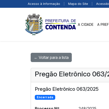
Acesso à Informação
|
Mapa do Site
|
Acessibi
A CIDADE
A PRE
← Voltar para a lista
Pregão Eletrônico 063
Pregão Eletrônico 063/2025
Encerrada
Processo Nº
248/2025