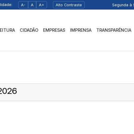
lidade:
A-
A
A+
Alto Contraste
Segunda à S
FEITURA
CIDADÃO
EMPRESAS
IMPRENSA
TRANSPARÊNCIA
/2026