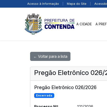
Acesso à Informação
|
Mapa do Site
|
Acessibi
A CIDADE
A PRE
← Voltar para a lista
Pregão Eletrônico 026
Pregão Eletrônico 026/2026
Encerrada
Processo Nº
121/2026