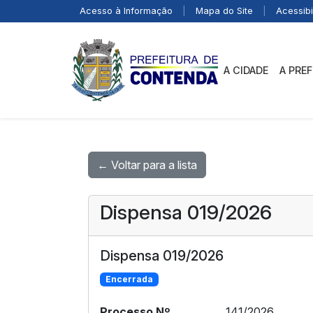
Acesso à Informação
|
Mapa do Site
|
Acessibi
A CIDADE
A PRE
← Voltar para a lista
Dispensa 019/2026
Dispensa 019/2026
Encerrada
Processo Nº
141/2026