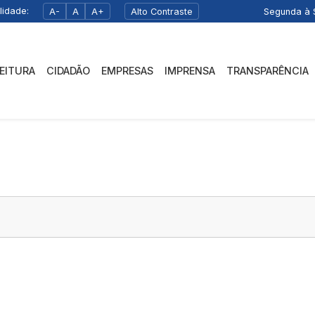
lidade:
A-
A
A+
Alto Contraste
Segunda à S
FEITURA
CIDADÃO
EMPRESAS
IMPRENSA
TRANSPARÊNCIA