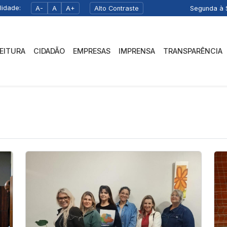
lidade:
A-
A
A+
Alto Contraste
Segunda à S
FEITURA
CIDADÃO
EMPRESAS
IMPRENSA
TRANSPARÊNCIA