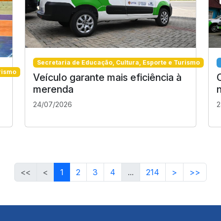
Secretaria de Educação, Cultura, Esporte e Turismo
rismo
Veículo garante mais eficiência à
merenda
24/07/2026
2
<<
<
1
2
3
4
...
214
>
>>