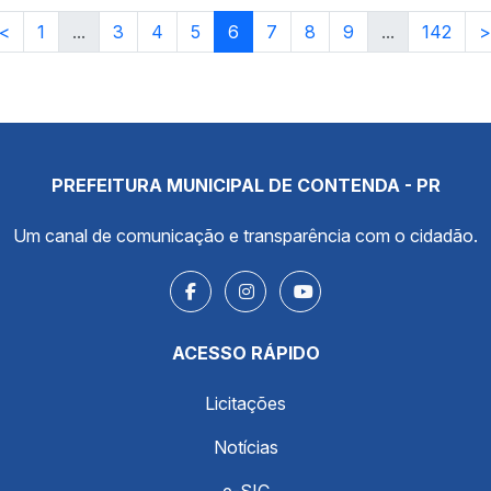
<
1
...
3
4
5
6
7
8
9
...
142
>
PREFEITURA MUNICIPAL DE CONTENDA - PR
Um canal de comunicação e transparência com o cidadão.
ACESSO RÁPIDO
Licitações
Notícias
e-SIC