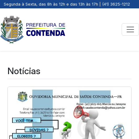
Segunda à Sexta, das 8h às 12h e das 13h às 17h | (41) 3625-1212
Notícias